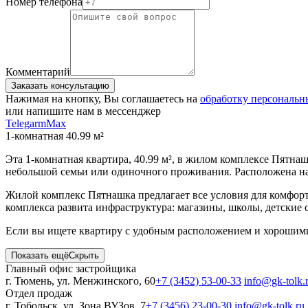
Номер телефона
Комментарий
Заказать консультацию
Нажимая на кнопку, Вы соглашаетесь на
обработку персональ
или напишите нам в мессенджер
Telegarm
Max
1-комнатная 40.99 м²
Эта 1-комнатная квартира, 40.99 м², в жилом комплексе Пятна
небольшой семьи или одиночного проживания. Расположена на
Жилой комплекс Пятнашка предлагает все условия для комфор
комплекса развита инфраструктура: магазины, школы, детские
Если вы ищете квартиру с удобным расположением и хорошими 
Показать ещё
Скрыть
Главный офис застройщика
г. Тюмень, ул. Менжинского, 60
+7 (3452) 53-00-33
info@gk-tolk.
Отдел продаж
г. Тобольск, ул. Зона ВУЗов, 7
+7 (3456) 23-00-30
info@gk-tolk.ru